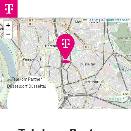
Leaflet
|
©
OpenStreetMap
+
−