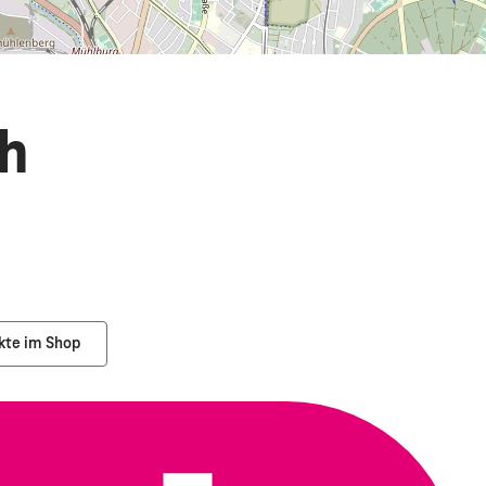
h
kte im Shop