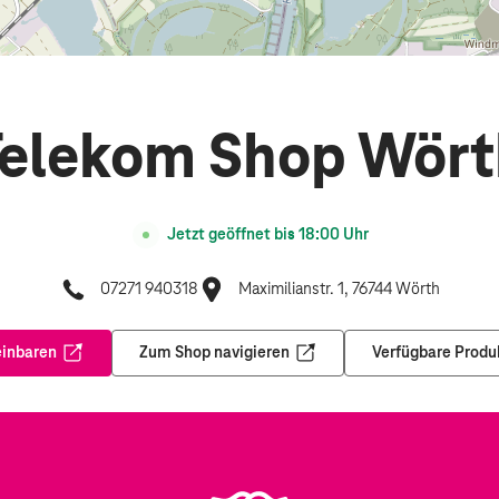
Telekom Shop Wört
Jetzt geöffnet bis
18:00
Uhr
07271 940318
Maximilianstr. 1, 76744 Wörth
einbaren
Zum Shop navigieren
Verfügbare Produ
Öffnet in einem neuen Tab
Öffnet in einem neuen Tab