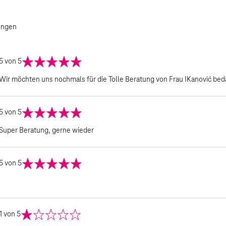
ungen
5
von 5
Wir möchten uns nochmals für die Tolle Beratung von Frau IKanović be
5
von 5
Super Beratung, gerne wieder
5
von 5
1
von 5