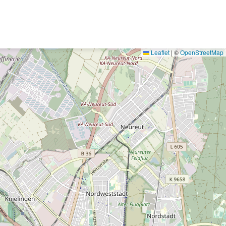
Leaflet
|
©
OpenStreetMap