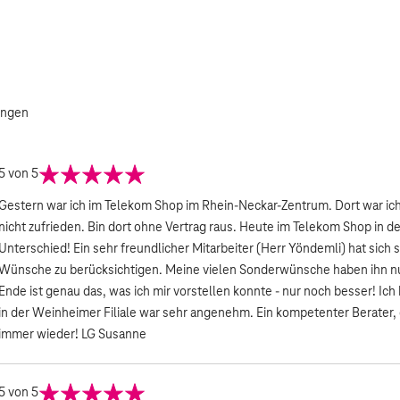
ungen
5
von 5
Gestern war ich im Telekom Shop im Rhein-Neckar-Zentrum. Dort war ic
nicht zufrieden. Bin dort ohne Vertrag raus. Heute im Telekom Shop in
Unterschied! Ein sehr freundlicher Mitarbeiter (Herr Yöndemli) hat sich
Wünsche zu berücksichtigen. Meine vielen Sonderwünsche haben ihn n
Ende ist genau das, was ich mir vorstellen konnte - nur noch besser! Ich
in der Weinheimer Filiale war sehr angenehm. Ein kompetenter Berater
immer wieder! LG Susanne
5
von 5