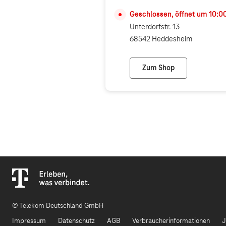
Geschlossen, öffnet um
10:0
Unterdorfstr. 13
68542 Heddesheim
Zum Shop
Giga-Tech Mobilfunk 
© Telekom Deutschland GmbH
Impressum
Datenschutz
AGB
Verbraucherinformationen
J