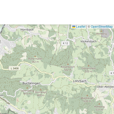
Leaflet
|
©
OpenStreetMap