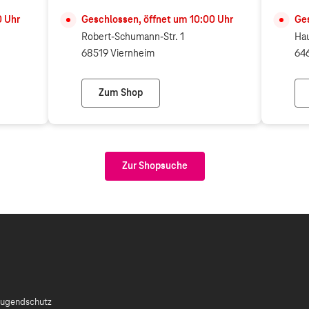
0
Uhr
Geschlossen, öffnet um
10:00
Uhr
Ges
Robert-Schumann-Str. 1
Hau
68519 Viernheim
64
Zum Shop
(Telekom Partner)
Telekom Shop Viernheim
Zur Shopsuche
ugendschutz