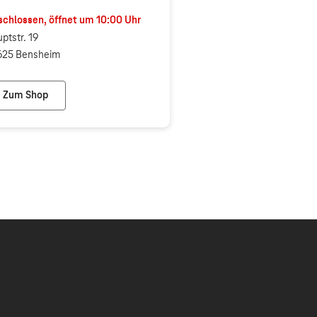
chlossen, öffnet um
10:00
Uhr
ptstr. 19
625 Bensheim
Zum Shop
Telekom Shop Bensheim