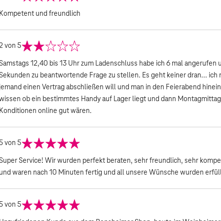
Kompetent und freundlich
2
von 5
Samstags 12,40 bis 13 Uhr zum Ladenschluss habe ich 6 mal angerufen u
Sekunden zu beantwortende Frage zu stellen. Es geht keiner dran... ich
jemand einen Vertrag abschließen will und man in den Feierabend hinei
wissen ob ein bestimmtes Handy auf Lager liegt und dann Montagmittag
Konditionen online gut wären.
5
von 5
Super Service! Wir wurden perfekt beraten, sehr freundlich, sehr kompe
und waren nach 10 Minuten fertig und all unsere Wünsche wurden erfüll
5
von 5