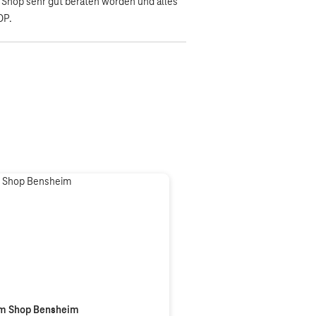
hop sehr gut beraten worden und alles
OP.
m Shop Bensheim