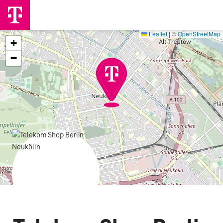
Leaflet
|
©
OpenStreetMap
+
−