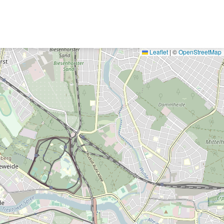
Leaflet
|
©
OpenStreetMap