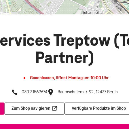
Services Treptow (
Partner)
Geschlossen, öffnet
Montag
um
10:00
Uhr
030 31569674
Baumschulenstr. 92, 12437 Berlin
Zum Shop navigieren
Verfügbare Produkte im Shop
nem neuen Tab
Öffnet in einem neuen Tab