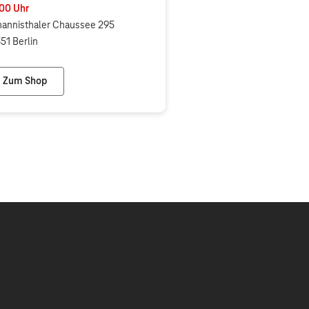
:00
Uhr
annisthaler Chaussee 295
51 Berlin
Zum Shop
Telekom Shop Berlin Rudow