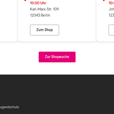
10:00
Uhr
10
Karl-Marx-Str. 109
Joh
12043 Berlin
123
Zum Shop
mbH (Telekom Partner)
Telekom Shop Berlin Neukölln
Zur Shopsuche
ugendschutz