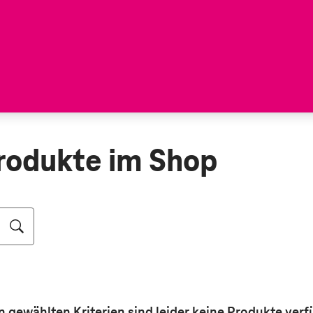
rodukte im Shop
n gewählten Kriterien sind leider keine
Produkte
verf