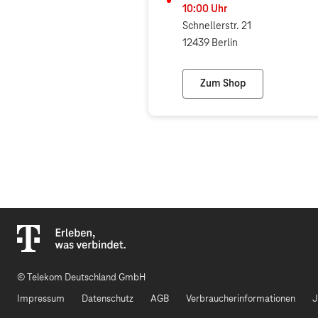
10:00
Uhr
Schnellerstr. 21
12439 Berlin
Zum Shop
SL Kommunikation G
© Telekom Deutschland GmbH
Impressum
Datenschutz
AGB
Verbraucherinformationen
J