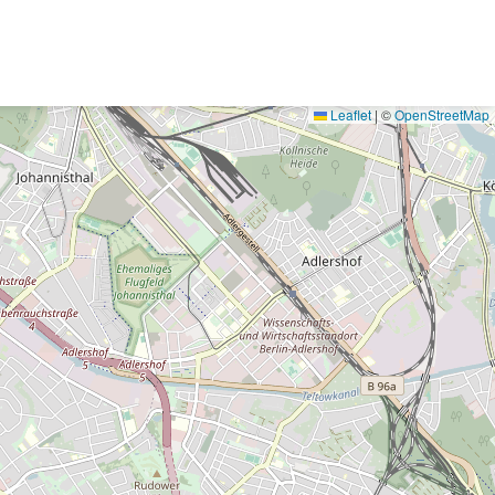
Leaflet
|
©
OpenStreetMap