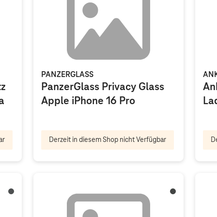
PANZERGLASS
AN
tz
PanzerGlass Privacy Glass
An
a
Apple iPhone 16 Pro
La
ar
Derzeit in diesem Shop nicht Verfügbar
De
Awesome Graphite
Schwarz