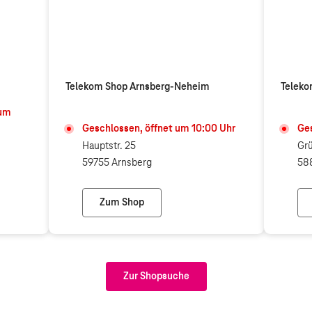
Telekom Shop Arnsberg-Neheim
Teleko
um
Geschlossen, öffnet um
10:00
Uhr
Ges
Hauptstr. 25
Grü
59755 Arnsberg
58
Zum Shop
n (Telekom Partner)
Telekom Shop Arnsberg-Neheim
Zur Shopsuche