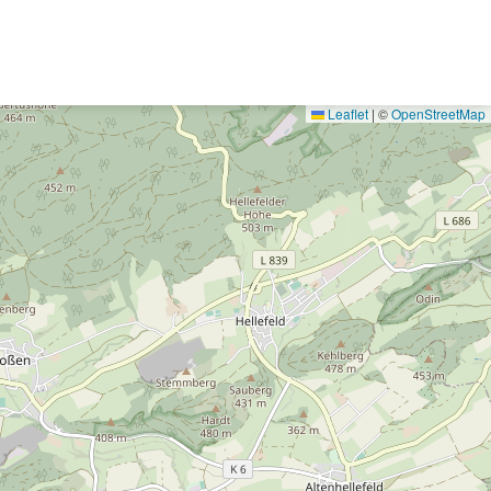
Leaflet
|
©
OpenStreetMap