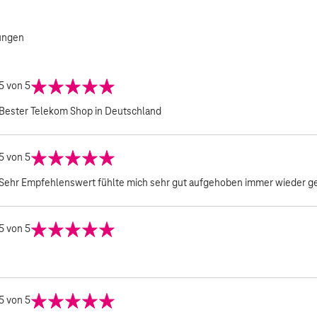
ungen
5
von 5
Bester Telekom Shop in Deutschland
5
von 5
Sehr Empfehlenswert fühlte mich sehr gut aufgehoben immer wieder ge
5
von 5
5
von 5