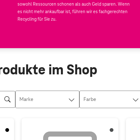
sowohl Ressourcen schonen als auch Geld sparen. Wenn
es nicht mehr ankaufbar ist, führen wir es fachgerechten
Recycling für Sie zu.
rodukte im Shop
Marke
Farbe
Black
Awesome Grap