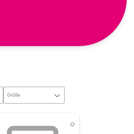
Größe
hite
Weiß