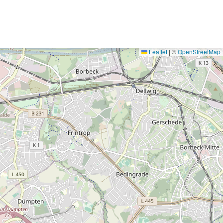
Leaflet
|
©
OpenStreetMap