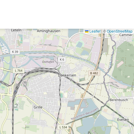
Leaflet
|
©
OpenStreetMap