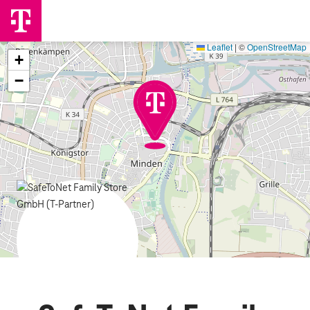
Leaflet
|
©
OpenStreetMap
+
−