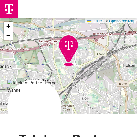
Leaflet
|
©
OpenStreetMap
+
−