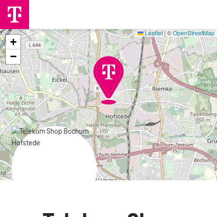
Leaflet
|
©
OpenStreetMap
+
−