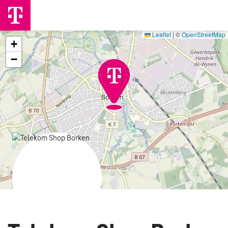
Leaflet
|
©
OpenStreetMap
+
−