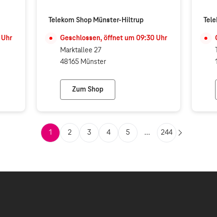
Telekom Shop Münster-Hiltrup
Tele
Uhr
Geschlossen, öffnet um
09:30
Uhr
Marktallee 27
48165 Münster
Zum Shop
Telekom Shop Münster-Hiltrup
1
2
3
4
5
...
244