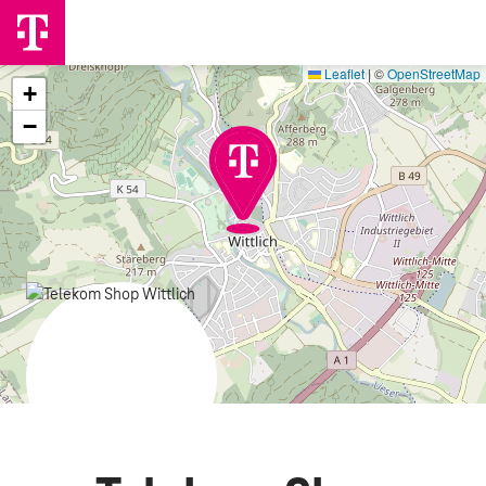
Leaflet
|
©
OpenStreetMap
+
−