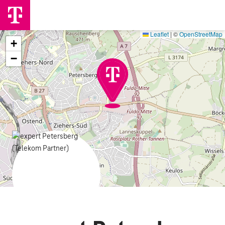
Leaflet
|
©
OpenStreetMap
+
−