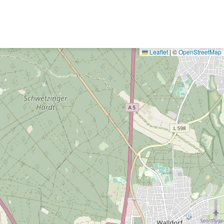
Leaflet
|
©
OpenStreetMap