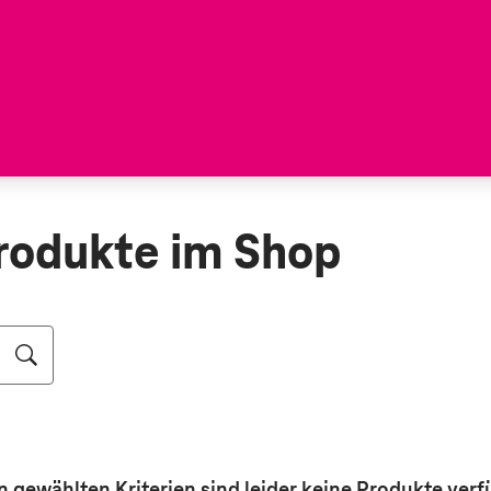
rodukte im Shop
n gewählten Kriterien sind leider keine
Produkte
verf