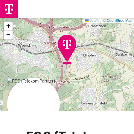
Leaflet
|
©
OpenStreetMap
+
−