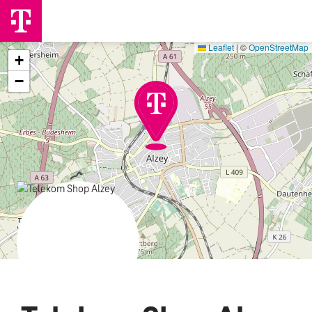
Leaflet
|
©
OpenStreetMap
+
−