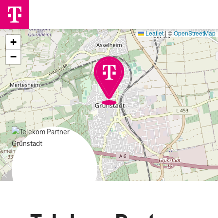
Leaflet
|
©
OpenStreetMap
+
−