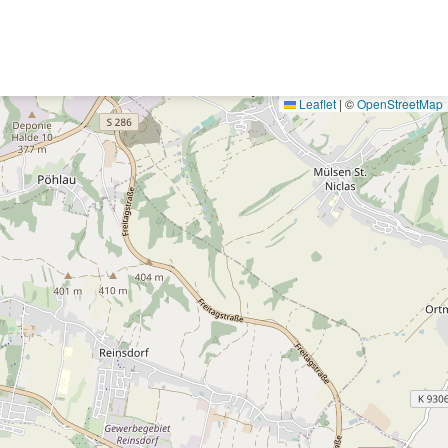
Leaflet
|
©
OpenStreetMap