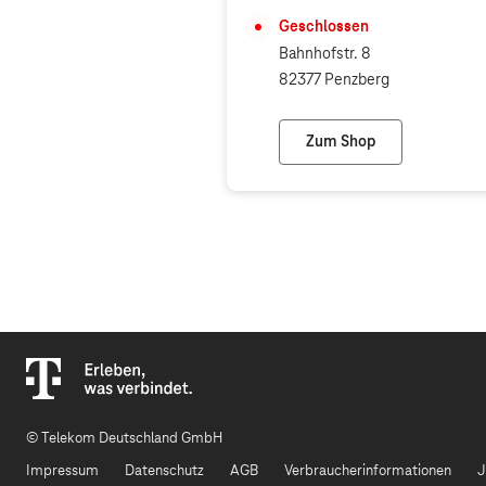
Geschlossen
Bahnhofstr. 8
82377 Penzberg
Zum Shop
Keilwerth (Telekom P
© Telekom Deutschland GmbH
Impressum
Datenschutz
AGB
Verbraucherinformationen
J