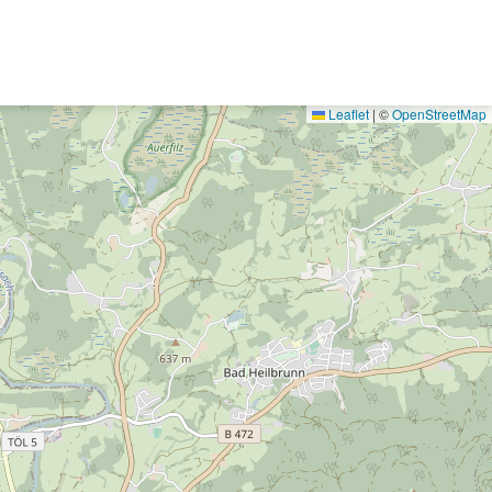
Leaflet
|
©
OpenStreetMap