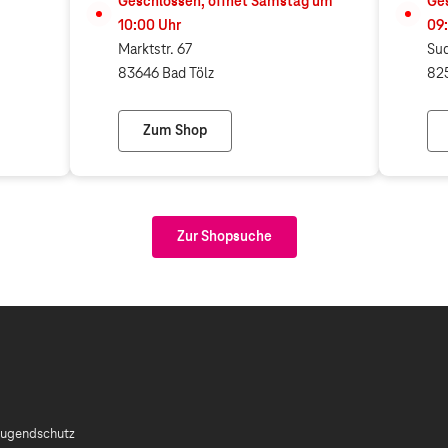
Geschlossen, öffnet
Samstag
um
Ges
10:00
Uhr
09
Marktstr. 67
Sud
83646 Bad Tölz
825
Zum Shop
artner)
Telekom Shop Bad Tölz
Zur Shopsuche
ugendschutz