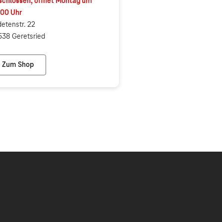
chlossen, öffnet
Montag
um
:00
Uhr
etenstr. 22
38 Geretsried
Zum Shop
Dum & Schmitt GbR SC Smart