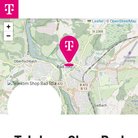
Leaflet
|
©
OpenStreetMap
+
−