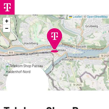
Leaflet
|
©
OpenStreetMap
+
−