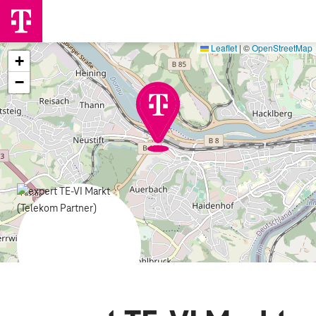
Leaflet
|
©
OpenStreetMap
+
−