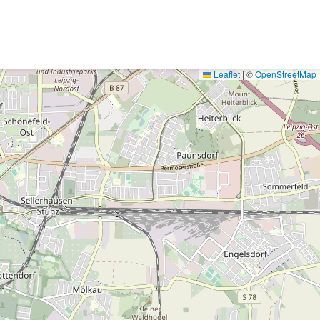
Leaflet
|
©
OpenStreetMap