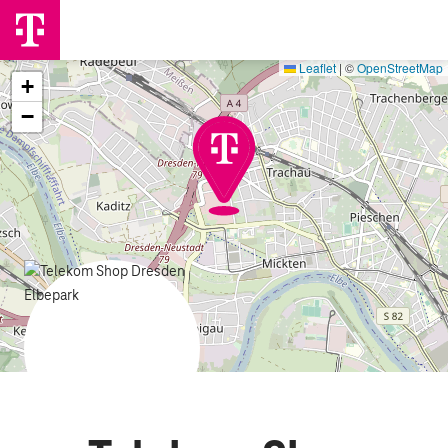
Leaflet
|
©
OpenStreetMap
+
−