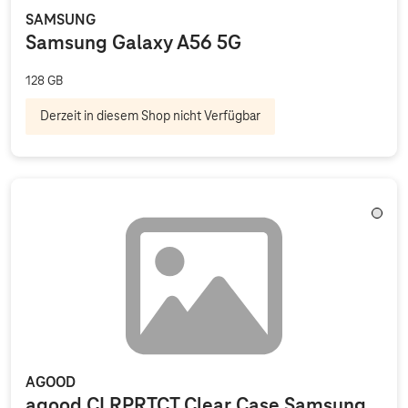
SAMSUNG
Samsung Galaxy A56 5G
128 GB
Derzeit in diesem Shop nicht Verfügbar
Trans
AGOOD
agood CLRPRTCT Clear Case Samsung