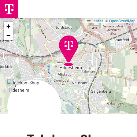
Leaflet
|
©
OpenStreetMap
+
−