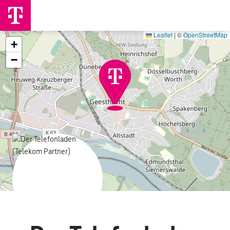
Leaflet
|
©
OpenStreetMap
+
−