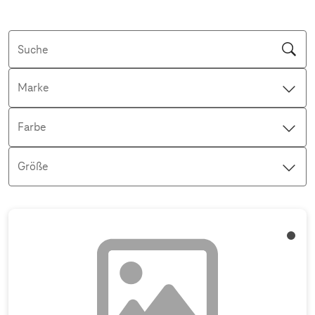
Suche
Marke
Farbe
Größe
Aktive Filter: Keine Filter aktiv
Titan 