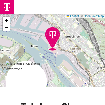
Leaflet
|
©
OpenStreetMap
+
−