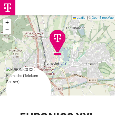
Leaflet
|
©
OpenStreetMap
+
−