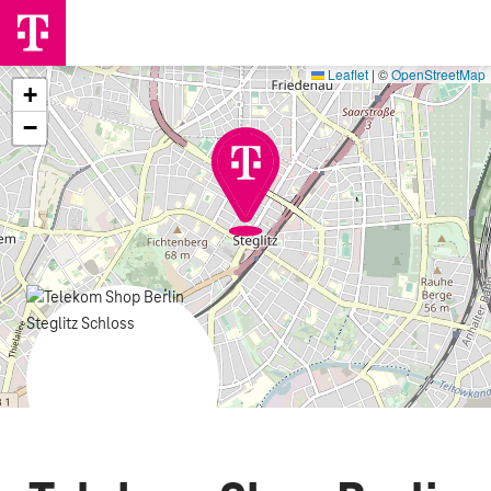
Leaflet
|
©
OpenStreetMap
+
−