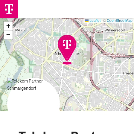
Leaflet
|
©
OpenStreetMap
+
−