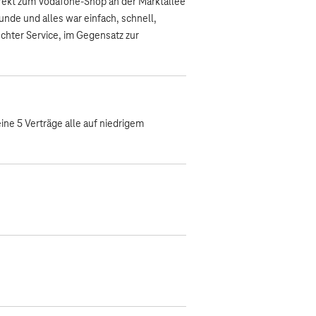
irekt zum Vodafone-Shop an der Marktallee
unde und alles war einfach, schnell,
echter Service, im Gegensatz zur
ne 5 Verträge alle auf niedrigem