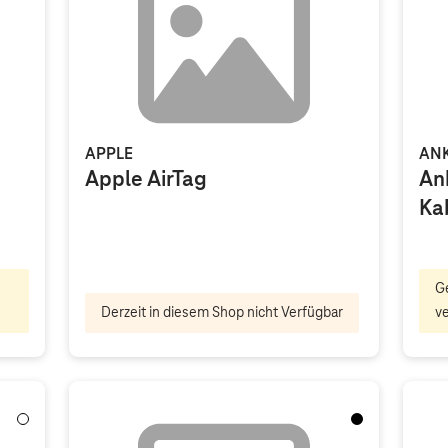
APPLE
AN
Apple AirTag
An
Ka
G
Derzeit in diesem Shop nicht Verfügbar
v
Weiß
Black