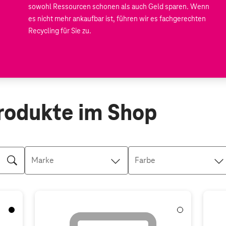
sowohl Ressourcen schonen als auch Geld sparen. Wenn
es nicht mehr ankaufbar ist, führen wir es fachgerechten
Recycling für Sie zu.
rodukte im Shop
Marke
Farbe
Schwarz
Weiß