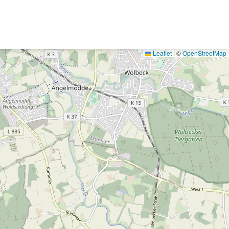
Leaflet
|
©
OpenStreetMap