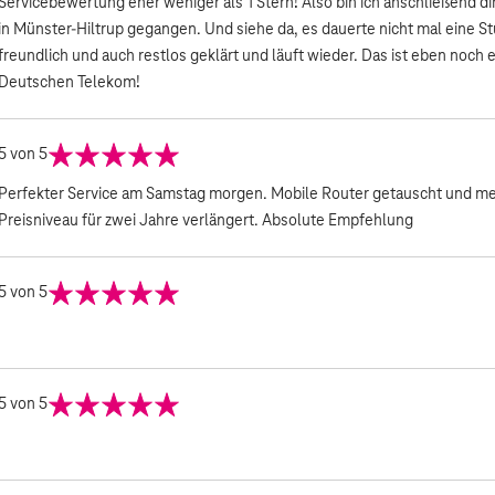
Servicebewertung eher weniger als 1 Stern! Also bin ich anschließend d
in Münster-Hiltrup gegangen. Und siehe da, es dauerte nicht mal eine St
freundlich und auch restlos geklärt und läuft wieder. Das ist eben noch 
Deutschen Telekom!
5
von 5
Perfekter Service am Samstag morgen. Mobile Router getauscht und mei
Preisniveau für zwei Jahre verlängert. Absolute Empfehlung
5
von 5
5
von 5