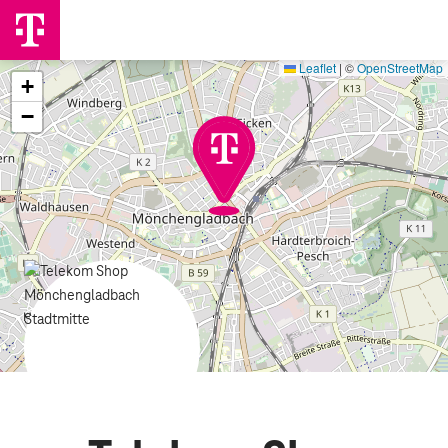
Leaflet
|
©
OpenStreetMap
+
−