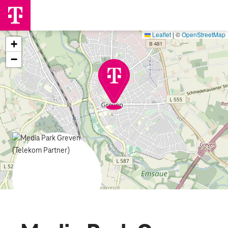
Leaflet
|
©
OpenStreetMap
+
−