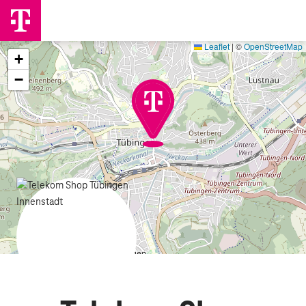
Leaflet
|
©
OpenStreetMap
+
−