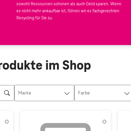
sowohl Ressourcen schonen als auch Geld sparen. Wenn
es nicht mehr ankaufbar ist, führen wir es fachgerechten
Recycling für Sie zu.
rodukte im Shop
Marke
Farbe
Weiß
Weiß