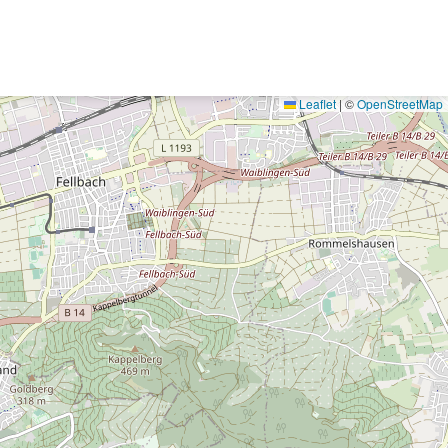
Leaflet
|
©
OpenStreetMap