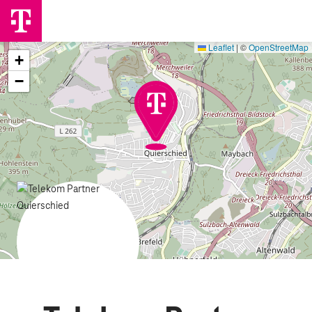
Leaflet
|
©
OpenStreetMap
+
−