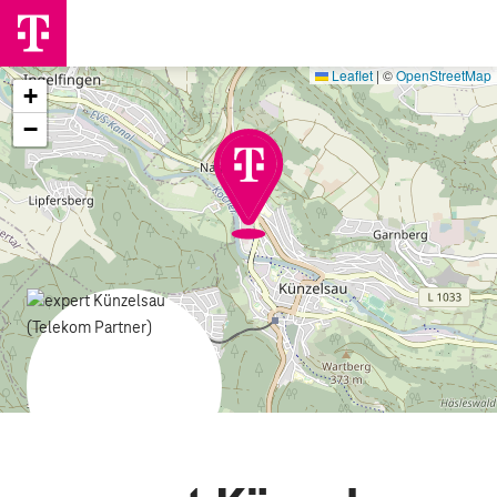
Leaflet
|
©
OpenStreetMap
+
−