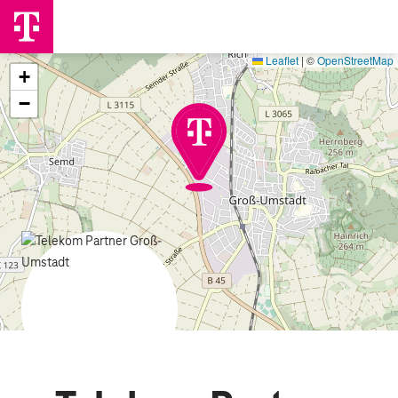
Leaflet
|
©
OpenStreetMap
+
−