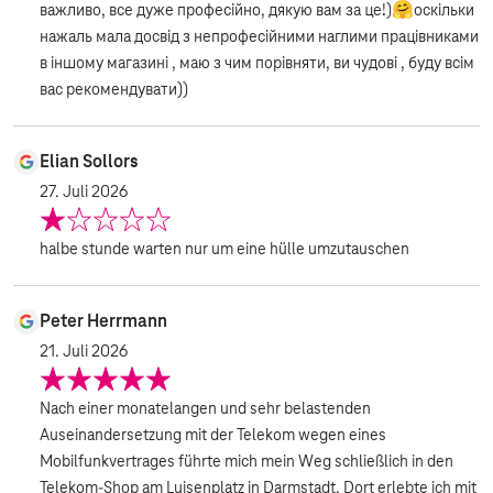
важливо, все дуже професійно, дякую вам за це!)🤗оскільки
нажаль мала досвід з непрофесійними наглими працівниками
в іншому магазині , маю з чим порівняти, ви чудові , буду всім
вас рекомендувати))
Elian Sollors
27. Juli 2026
halbe stunde warten nur um eine hülle umzutauschen
Peter Herrmann
21. Juli 2026
Nach einer monatelangen und sehr belastenden
Auseinandersetzung mit der Telekom wegen eines
Mobilfunkvertrages führte mich mein Weg schließlich in den
Telekom-Shop am Luisenplatz in Darmstadt. Dort erlebte ich mit