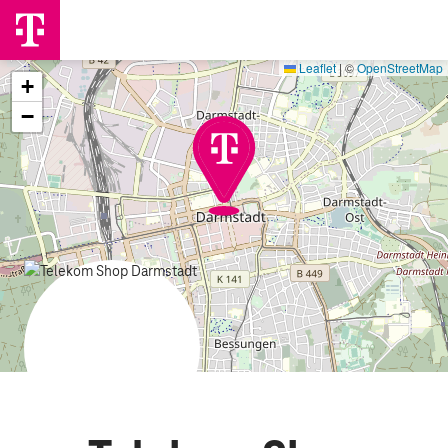
Leaflet
|
©
OpenStreetMap
+
−