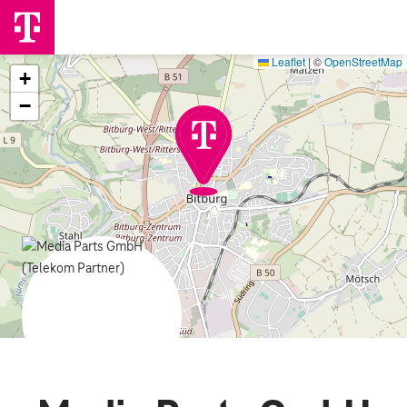
Leaflet
|
©
OpenStreetMap
+
−