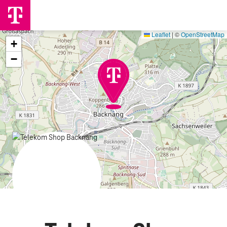
Leaflet
|
©
OpenStreetMap
+
−