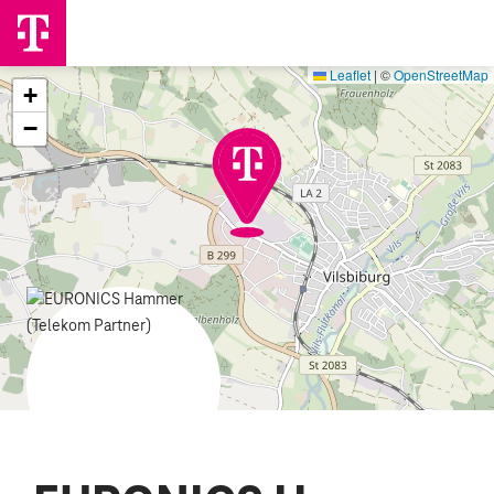
Leaflet
|
©
OpenStreetMap
+
−