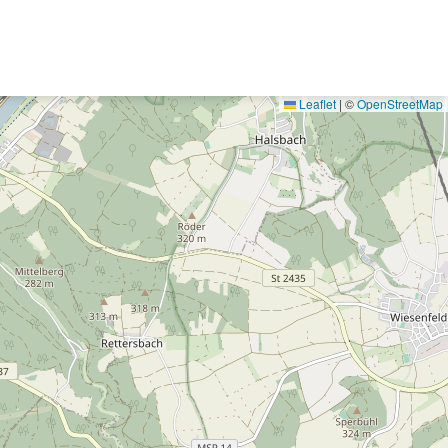
Leaflet
|
©
OpenStreetMap