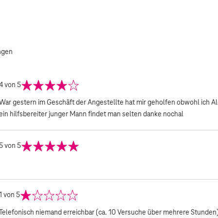
ngen
4
von 5
War gestern im Geschäft der Angestellte hat mir geholfen obwohl ich Ald
ein hilfsbereiter junger Mann findet man selten danke nochal
5
von 5
1
von 5
Telefonisch niemand erreichbar (ca. 10 Versuche über mehrere Stunden)