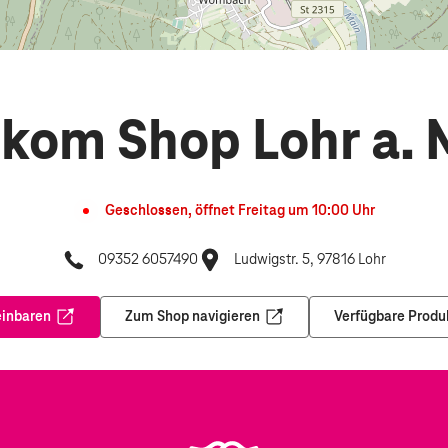
ekom Shop Lohr a. 
Geschlossen, öffnet
Freitag
um
10:00
Uhr
09352 6057490
Ludwigstr. 5, 97816 Lohr
einbaren
Zum Shop navigieren
Verfügbare Produ
Öffnet in einem neuen Tab
Öffnet in einem neuen Tab