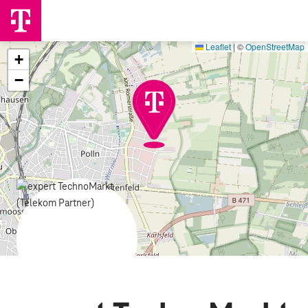
Leaflet
|
©
OpenStreetMap
+
−