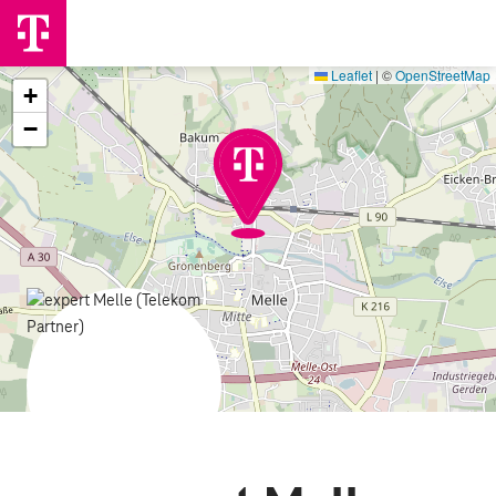
Leaflet
|
©
OpenStreetMap
+
−