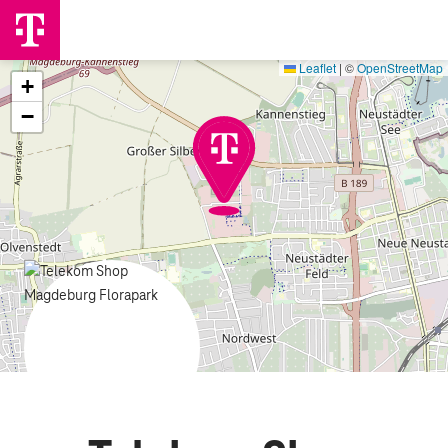
Leaflet
|
©
OpenStreetMap
+
−